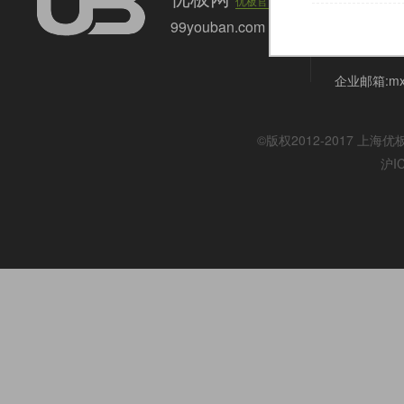
优板官网
上海市嘉定区
99youban.com
联系电话:021
企业邮箱:mx@
©版权2012-2017
上海优
沪I