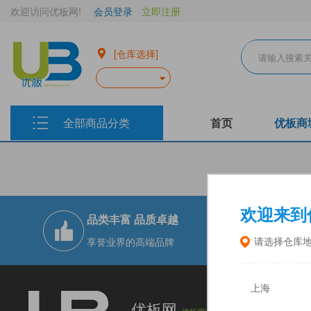
欢迎访问优板网!
会员登录
立即注册
[仓库选择]
全部商品分类
首页
优板商
欢迎来到
品类丰富 品质卓越
现货实仓 
享誉业界的高端品牌
十二大仓储
请选择仓库
上海
上海优板电
优板网