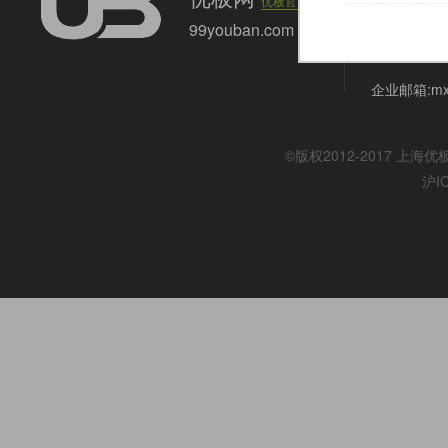
优板官网
上海市嘉定区
99youban.com
联系电话:021
企业邮箱:mx@
©版权2012-2017
上海优
沪I