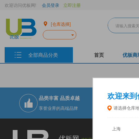
欢迎访问优板网!
会员登录
立即注册
[仓库选择]
全部商品分类
首页
优板商
欢迎来到
品类丰富 品质卓越
现货实仓 
享誉业界的高端品牌
十二大仓储
请选择仓库
上海
上海优板电
优板网