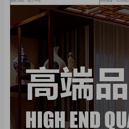
磨机/压机：进口/平压
弹性模量：
2628
Mpa