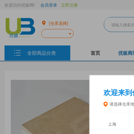
欢迎访问优板网!
会员登录
立即注册
[仓库选择]
全部商品分类
首页
优板商
欢迎来到
请选择仓库
上海