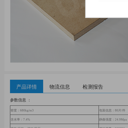
产品详情
物流信息
检测报告
参数信息
：
密度：680
kg/m3
包装信息：
80片/件
含水率：
7.4
%
静曲强度：
24.9
Mpa