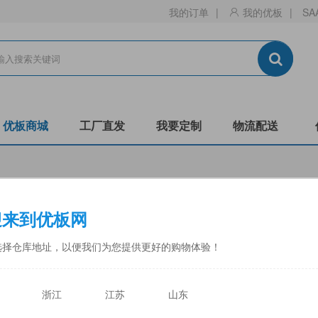
我的订单
|
我的优板
|
SA
优板商城
工厂直发
我要定制
物流配送
迎来到优板网
货实仓 储蓄充足
选货灵活 轻松下单
二大仓储中心常态备货充足
随心优选即论“张”卖，按需采
选择仓库地址，以便我们为您提供更好的购物体验！
浙江
江苏
山东
海优板电子商务有限公司
户名:上海优板电子