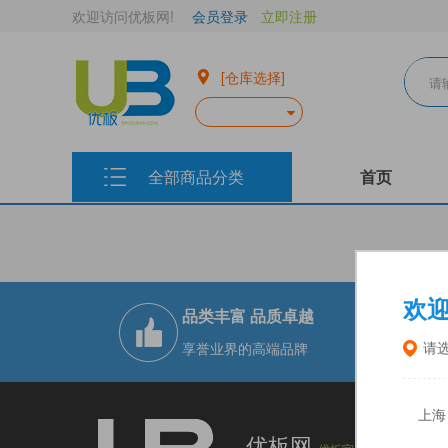
欢迎访问优板网!
会员登录
立即注册
[仓库选择]
全部商品分类
首页
欢
品类丰富 品质卓越
现
享誉业界的高端品牌
十
请
上海
上
优板网