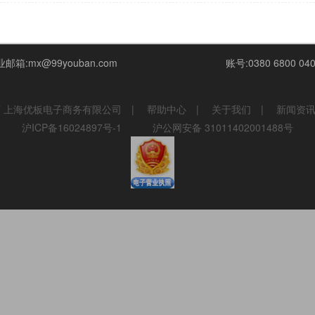
海市嘉定区南翔镇银翔路655号蓝天创业广场407
开户行:中国农业银
电话:021-69121207
司上海南翔
邮箱:mx@99youban.com
账号:0380 6800 040
7
上海优板电子商务有限公司
|
帮助中心
|
关于我们
|
新闻资
沪ICP备16024897号-1
沪公网安备 31011402001488号