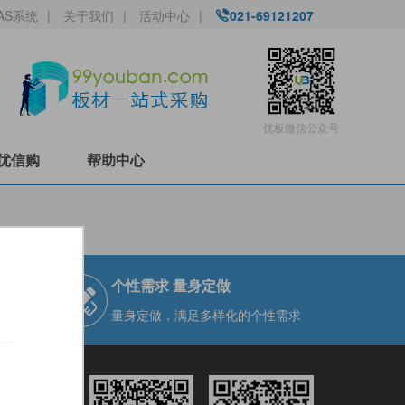
AS系统
|
关于我们
|
活动中心
|
021-69121207
优板微信公众号
优信购
帮助中心
个性需求 量身定做
购
量身定做，满足多样化的个性需求
商务有限公司