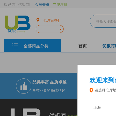
欢迎访问优板网!
会员登录
立即注册
[仓库选择]
全部商品分类
首页
优板商
欢迎来到
品类丰富 品质卓越
现货实仓 
享誉业界的高端品牌
十二大仓储
请选择仓库
上海
上海优板电
优板网