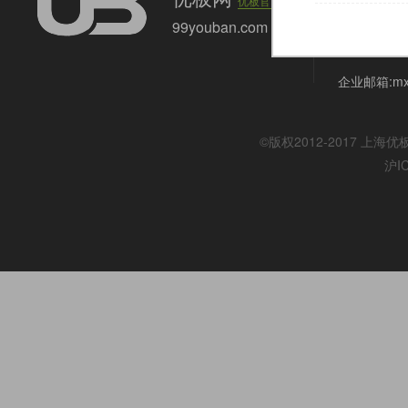
优板官网
上海市嘉定区
99youban.com
联系电话:021
企业邮箱:mx@
©版权2012-2017
上海优
沪I