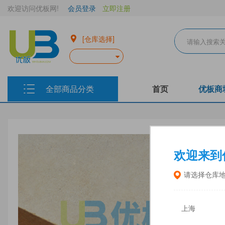
欢迎访问优板网!
会员登录
立即注册
[仓库选择]
全部商品分类
首页
优板商
欢迎来到
请选择仓库
上海