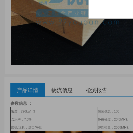
产品详情
物流信息
检测报告
参数信息
：
密度：720kg/m3
包装信息：130
MPa
含水率：7.3%
静曲强度：23.5
MPa
磨机/压机：进口/平压
弹性模量：2588