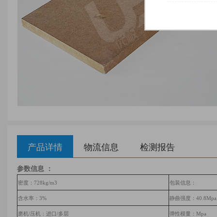
产品详情
物流信息
检测报告
参数信息 ：
密度：
728
kg/m3
包装信息：
含水率：
3
%
静曲强度：
40.8
Mpa
磨机/压机：进口/
多层
弹性模量：Mpa