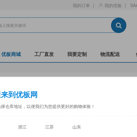
我的订单
|
我的优板
|
SA
优板商城
工厂直发
我要定制
物流配送
18mm非标密度板
迎来到优板网
请登录
会员价：
元/张(自提价)
选择仓库地址，以便我们为您提供更好的购物体验！
基材选择
浙江
江苏
山东
品牌:
中福
厚度:
18.0mm