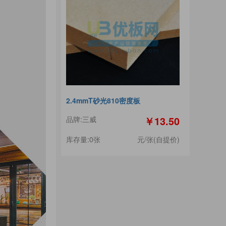
2.4mmT砂光810密度板
￥13.50
品牌:三威
库存量:0张
元/张(自提价)