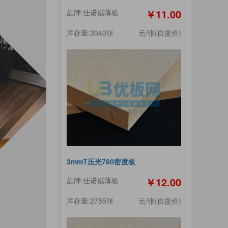
￥11.00
品牌:佳诺威薄板
库存量:3040张
元/张(自提价)
3mmT压光780密度板
￥12.00
品牌:佳诺威薄板
库存量:2755张
元/张(自提价)