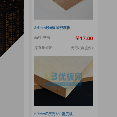
2.6mm砂光810密度板
￥17.00
品牌:中福
库存量:9张
元/张(自提价)
2.7mmT压光780密度板