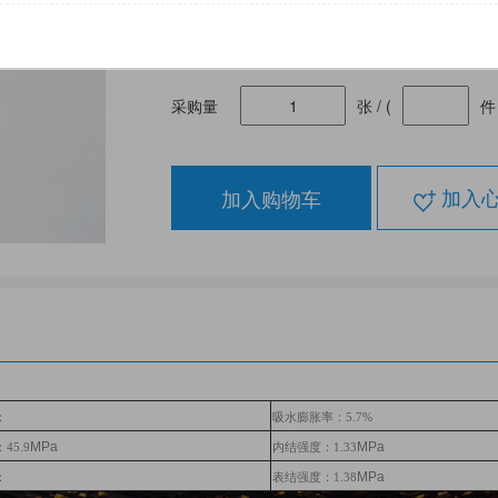
单件包装量:
50张
仓库:
上海青
采购量
张 / (
件 
加入
加入购物车
：
吸水膨胀率：5.7%
MPa
MPa
45.9
内结强度：1.33
MPa
：
表结强度：1.38