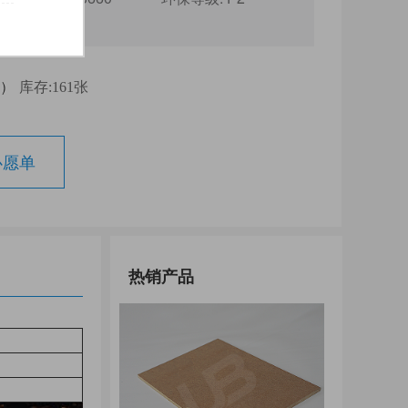
浦
)
库存:161张
心愿单
热销产品