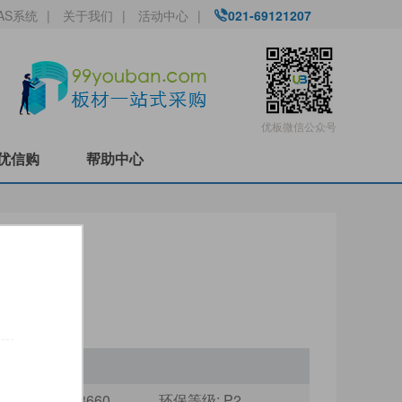
AS系统
|
关于我们
|
活动中心
|
021-69121207
优板微信公众号
优信购
帮助中心
尺寸:
1220x3660
环保等级:
P2