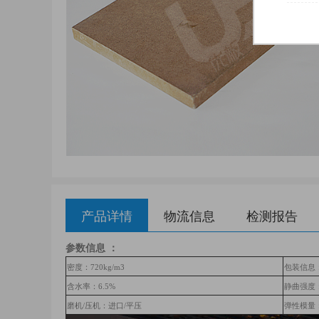
产品详情
物流信息
检测报告
参数信息 ：
密度：720kg/m3
包装信息
含水率：6.5%
静曲强度：
磨机/压机：进口/平压
弹性模量