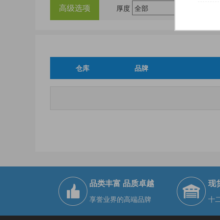
高级选项
厚度
仓库
品牌
品类丰富 品质卓越
现
享誉业界的高端品牌
十