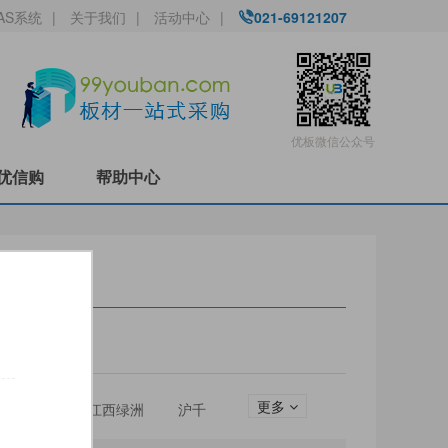
AS系统
|
关于我们
|
活动中心
|
021-69121207
优板微信公众号
优信购
帮助中心
更多
圣松山
江西绿洲
沪千