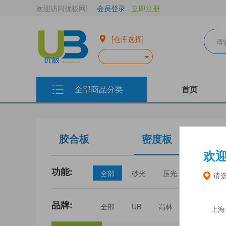
欢迎访问优板网!
会员登录
立即注册
[仓库选择]
全部商品分类
首页
胶合板
密度板
欢
功能:
全部
砂光
压光
家具
请
品牌:
全部
UB
高林
丰林
上海
三威
建瓯福人