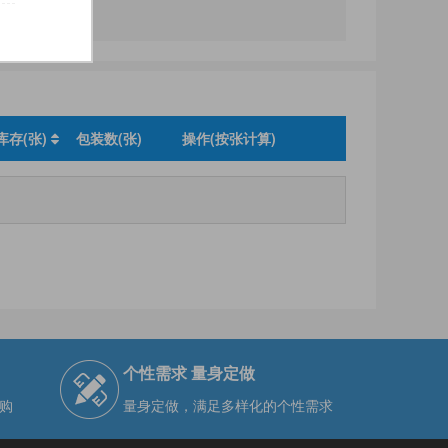
库存(张)
包装数(张)
操作(按张计算)
个性需求 量身定做
购
量身定做，满足多样化的个性需求