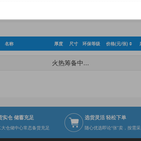
尺寸
环保等级
名称
厚度
尺寸
环保等级
价格(元/张)
火热筹备中...
货实仓 储蓄充足
选货灵活 轻松下单
二大仓储中心常态备货充足
随心优选即论“张”卖，按需采