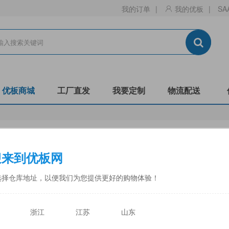
我的订单
|
我的优板
|
SA
优板商城
工厂直发
我要定制
物流配送
生态板
刨花板
迎来到优板网
门板
镂铣
非标
阻燃B1-C
防潮
全松
选择仓库地址，以便我们为您提供更好的购物体验！
中福
佳诺威
佳诺威薄板
永林蓝豹
力合
天目湖
浙江
江苏
山东