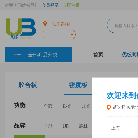
欢迎访问优板网!
会员登录
立即注册
[仓库选择]
全部商品分类
首页
优板商
胶合板
密度板
生态板
欢迎来到
功能:
全部
砂光
压光
家具
门板
请选择仓库
品牌:
全部
UB
高林
丰林
中福
上海
三威
建瓯福人