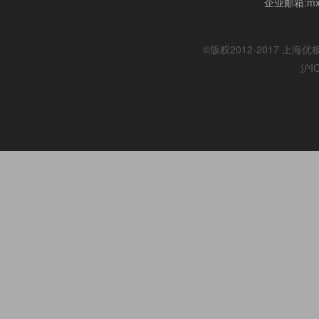
企业邮箱:mx@
©版权2012-2017
上海优
沪I