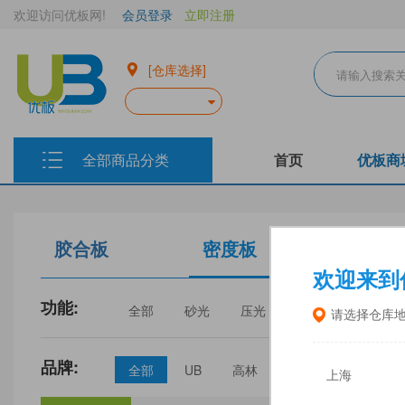
欢迎访问优板网!
会员登录
立即注册
[仓库选择]
全部商品分类
首页
优板商
胶合板
密度板
生态板
欢迎来到
功能:
全部
砂光
压光
家具
门板
请选择仓库
品牌:
全部
UB
高林
丰林
中福
上海
三威
建瓯福人