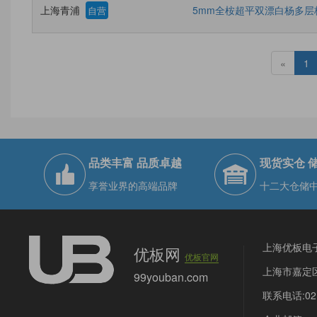
上海青浦
5mm全桉超平双漂白杨多层
自营
«
1
品类丰富 品质卓越
现货实仓 
享誉业界的高端品牌
十二大仓储
上海优板电
优板网
优板官网
上海市嘉定区
99youban.com
联系电话:021