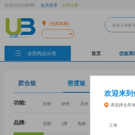
欢迎访问优板网!
会员登录
立即注册
[仓库选择]
全部商品分类
首页
优板商
胶合板
密度板
生态板
欢迎来到
功能:
全部
砂光
压光
家具
门板
请选择仓库
品牌:
全部
UB
高林
丰林
中福
上海
三威
建瓯福人