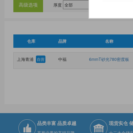
高级选项
厚度
尺
仓库
品牌
名称
上海青浦
中福
6mmT砂光780密度板
自营
品类丰富 品质卓越
现货实仓 
享誉业界的高端品牌
十二大仓储