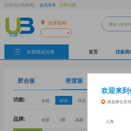
欢迎访问优板网!
会员登录
立即注册
[仓库选择]
全部商品分类
首页
优板商
胶合板
密度板
生态板
欢迎来到
功能:
全部
砂光
压光
家具
门板
请选择仓库
品牌:
全部
UB
高林
丰林
中福
上海
三威
建瓯福人