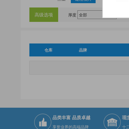
高级选项
厚度
仓库
品牌
品类丰富 品质卓越
现
享誉业界的高端品牌
十