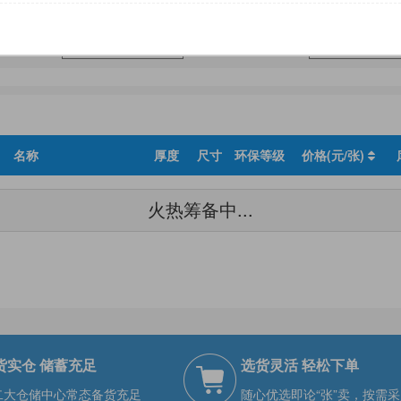
尺寸
环保等级
名称
厚度
尺寸
环保等级
价格(元/张)
火热筹备中...
货实仓 储蓄充足
选货灵活 轻松下单
二大仓储中心常态备货充足
随心优选即论“张”卖，按需采