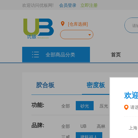
欢迎访问优板网!
会员登录
立即注册
[仓库选择]
全部商品分类
首页
胶合板
密度板
欢
功能:
全部
砂光
压光
家具
请
品牌:
全部
UB
高林
丰林
上海
三威
建瓯福人