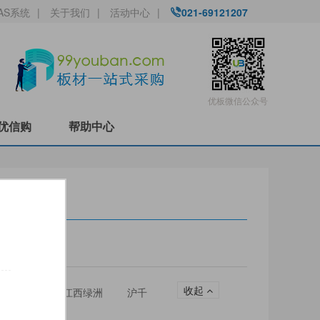
AS系统
|
关于我们
|
活动中心
|
021-69121207
优板微信公众号
优信购
帮助中心
收起
圣松山
江西绿洲
沪千