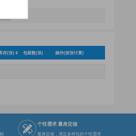
库存(张)
包装数(张)
操作(按张计算)
个性需求 量身定做
购
量身定做，满足多样化的个性需求