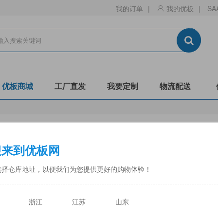
我的订单
|
我的优板
|
SA
优板商城
工厂直发
我要定制
物流配送
生态板
刨花板
迎来到优板网
门板
镂铣
非标
阻燃B1-C
防潮
全松
选择仓库地址，以便我们为您提供更好的购物体验！
中福
佳诺威
佳诺威薄板
永林蓝豹
力合
天目湖
浙江
江苏
山东