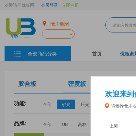
欢迎访问优板网!
会员登录
立即注册
[仓库选择]
全部商品分类
首页
优板商
胶合板
密度板
生态板
欢迎来到
功能:
全部
砂光
压光
家具
门板
请选择仓库
品牌:
全部
UB
高林
丰林
中福
上海
三威
建瓯福人