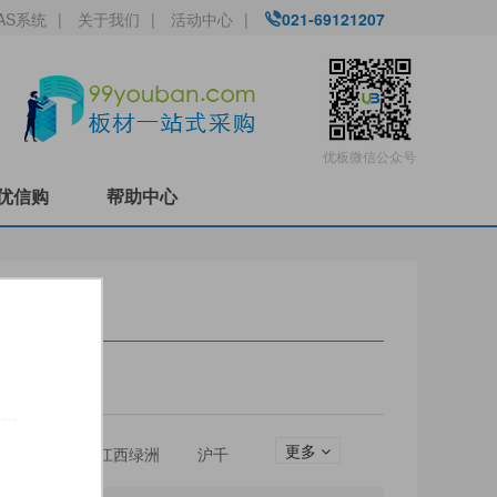
AS系统
|
关于我们
|
活动中心
|
021-69121207
优板微信公众号
优信购
帮助中心
更多
圣松山
江西绿洲
沪千