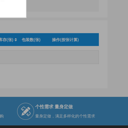
库存(张)
包装数(张)
操作(按张计算)
个性需求 量身定做
购
量身定做，满足多样化的个性需求