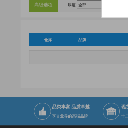
高级选项
厚度
仓库
品牌
品类丰富 品质卓越
现
享誉业界的高端品牌
十