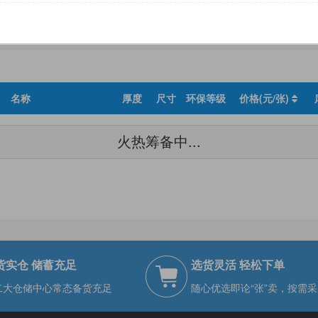
尺寸
环保等级
名称
厚度
尺寸
环保等级
价格(元/张)
火热筹备中...
货实仓 储蓄充足
选货灵活 轻松下单
二大仓储中心常态备货充足
随心优选即论“张”卖，按需采