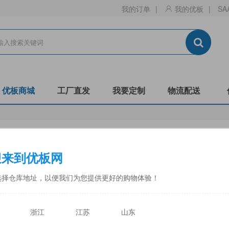
我的订单
|
我的优板
|
SA
优板商城
工厂直发
我要定制
物流配送
生态板
刨花板
迎来到优板网
门板
镂铣
非标
阻燃B1-C
防潮
全松
选择仓库地址，以便我们为您提供更好的购物体验！
中福
佳诺威
佳诺威薄板
永林蓝豹
力合
天目湖
浙江
江苏
山东