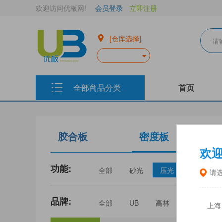
欢迎访问优板网!
会员登录
立即注册
[仓库选择]
全部商品分类
首页
胶合板
密度板
欢
功能:
全部
砂光
压光
家具
请
品牌:
全部
UB
高林
丰林
上海
三威
建瓯福人