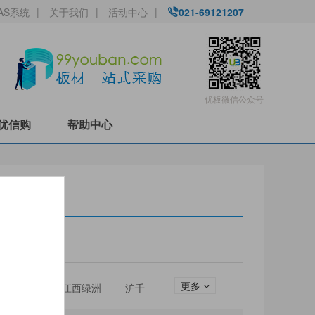
AS系统
|
关于我们
|
活动中心
|
021-69121207
优板微信公众号
优信购
帮助中心
更多
圣松山
江西绿洲
沪千