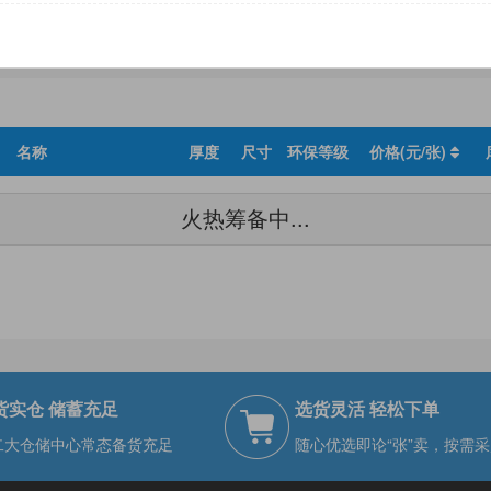
尺寸
环保等级
名称
厚度
尺寸
环保等级
价格(元/张)
火热筹备中...
货实仓 储蓄充足
选货灵活 轻松下单
二大仓储中心常态备货充足
随心优选即论“张”卖，按需采