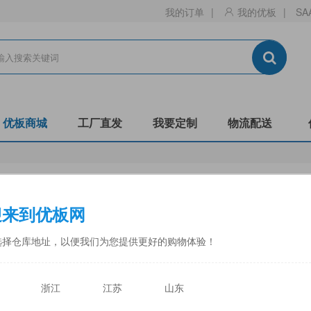
我的订单
|
我的优板
|
SA
优板商城
工厂直发
我要定制
物流配送
生态板
刨花板
迎来到优板网
门板
镂铣
非标
阻燃B1-C
防潮
全松
选择仓库地址，以便我们为您提供更好的购物体验！
中福
佳诺威
佳诺威薄板
永林蓝豹
力合
天目湖
浙江
江苏
山东