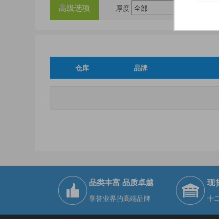
高级选项
厚度
仓库
品牌
品类丰富 品质卓越
现
享誉业界的高端品牌
十