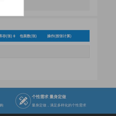
库存(张)
包装数(张)
操作(按张计算)
个性需求 量身定做
购
量身定做，满足多样化的个性需求