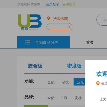
欢迎访问优板网!
会员登录
立即注册
[仓库选择]
全部商品分类
首页
胶合板
密度板
欢
功能:
全部
砂光
压光
家具
请
品牌:
全部
UB
高林
丰林
上海
三威
建瓯福人