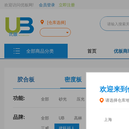
欢迎访问优板网!
会员登录
立即注册
[仓库选择]
全部商品分类
首页
优板商
胶合板
密度板
生态板
欢迎来到
功能:
全部
砂光
压光
家具
门板
请选择仓库
品牌:
全部
UB
高林
丰林
中福
上海
三威
建瓯福人