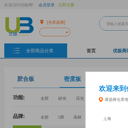
欢迎访问优板网!
会员登录
立即注册
[仓库选择]
全部商品分类
首页
优板商
胶合板
密度板
生态板
欢迎来到
功能:
全部
砂光
压光
家具
门板
请选择仓库
品牌:
全部
UB
高林
丰林
中福
上海
三威
建瓯福人