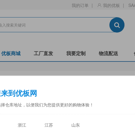
我的订单
|
我的优板
|
SA
优板商城
工厂直发
我要定制
物流配送
生态板
刨花板
迎来到优板网
门板
镂铣
非标
阻燃B1-C
防潮
全松
选择仓库地址，以便我们为您提供更好的购物体验！
中福
佳诺威
佳诺威薄板
永林蓝豹
力合
天目湖
浙江
江苏
山东