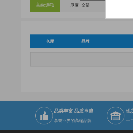
高级选项
厚度
仓库
品牌
品类丰富 品质卓越
现
享誉业界的高端品牌
十