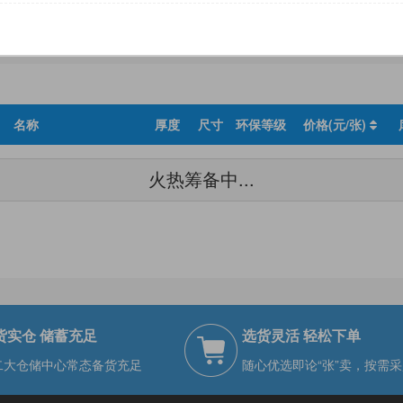
尺寸
环保等级
名称
厚度
尺寸
环保等级
价格(元/张)
火热筹备中...
货实仓 储蓄充足
选货灵活 轻松下单
二大仓储中心常态备货充足
随心优选即论“张”卖，按需采