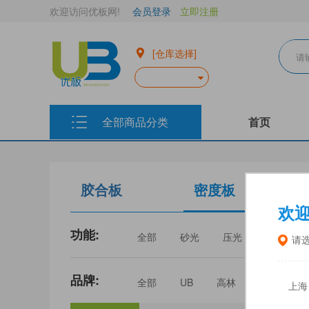
欢迎访问优板网!
会员登录
立即注册
[仓库选择]
全部商品分类
首页
胶合板
密度板
欢
功能:
全部
砂光
压光
家具
请
品牌:
全部
UB
高林
丰林
上海
三威
建瓯福人