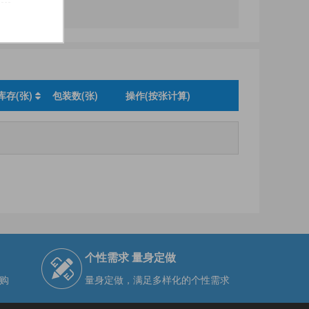
库存(张)
包装数(张)
操作(按张计算)
个性需求 量身定做
购
量身定做，满足多样化的个性需求