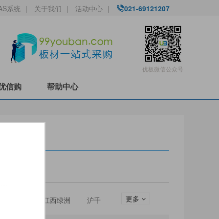
AS系统
|
关于我们
|
活动中心
|
021-69121207
优板微信公众号
优信购
帮助中心
更多
圣松山
江西绿洲
沪千