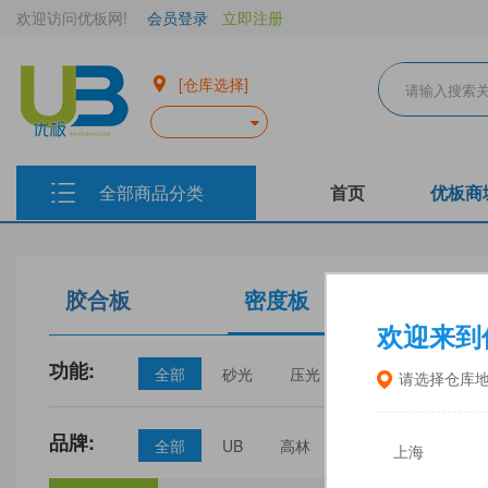
欢迎访问优板网!
会员登录
立即注册
[仓库选择]
全部商品分类
首页
优板商
胶合板
密度板
生态板
欢迎来到
功能:
全部
砂光
压光
家具
门板
请选择仓库
品牌:
全部
UB
高林
丰林
中福
上海
三威
建瓯福人