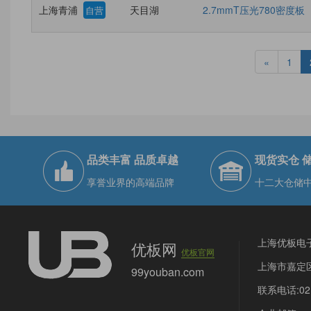
上海青浦
天目湖
2.7mmT压光780密度板
自营
«
1
品类丰富 品质卓越
现货实仓 
享誉业界的高端品牌
十二大仓储
上海优板电
优板网
优板官网
上海市嘉定区
99youban.com
联系电话:021