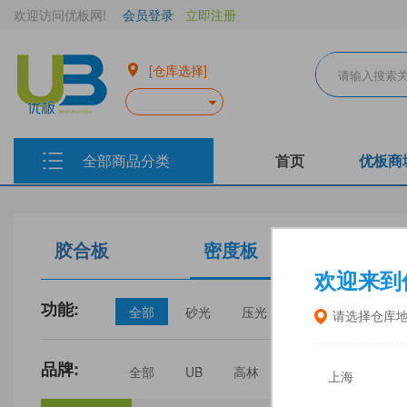
欢迎访问优板网!
会员登录
立即注册
[仓库选择]
全部商品分类
首页
优板商
胶合板
密度板
生态板
欢迎来到
功能:
全部
砂光
压光
家具
门板
请选择仓库
品牌:
全部
UB
高林
丰林
中福
上海
三威
建瓯福人