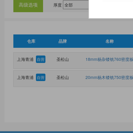
高级选项
厚度
尺
仓库
品牌
名称
上海青浦
圣松山
18mm杨杂镂铣760密度
自营
上海青浦
圣松山
20mm杨木镂铣750密度
自营