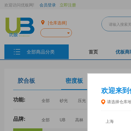
欢迎访问优板网!
会员登录
立即注册
[仓库选择]
全部商品分类
首页
优板商
胶合板
密度板
生态板
欢迎来到
功能:
全部
砂光
压光
家具
门板
请选择仓库
品牌:
全部
UB
高林
丰林
中福
上海
三威
建瓯福人