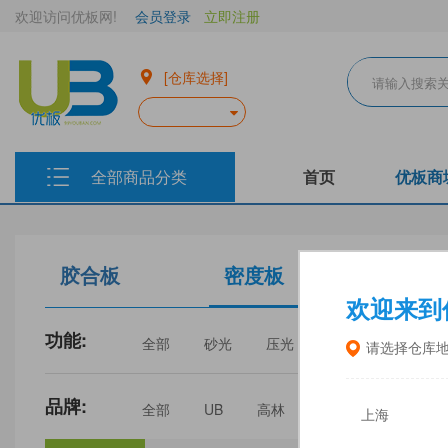
欢迎访问优板网!
会员登录
立即注册
[仓库选择]
全部商品分类
首页
优板商
胶合板
密度板
生态板
欢迎来到
功能:
全部
砂光
压光
家具
门板
请选择仓库
品牌:
全部
UB
高林
丰林
中福
上海
三威
建瓯福人