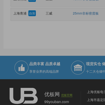
上海青浦
三威
25mm非标密度板
自营
品类丰富 品质卓越
现货实仓 
享誉业界的高端品牌
十二大仓储
上海优板电
优板网
优板官网
上海市嘉定区
99youban.com