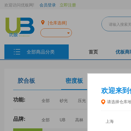
欢迎访问优板网!
会员登录
立即注册
[仓库选择]
全部商品分类
首页
优板商
胶合板
密度板
生态板
欢迎来到
功能:
全部
砂光
压光
家具
门板
请选择仓库
品牌:
全部
UB
高林
丰林
中福
上海
三威
建瓯福人