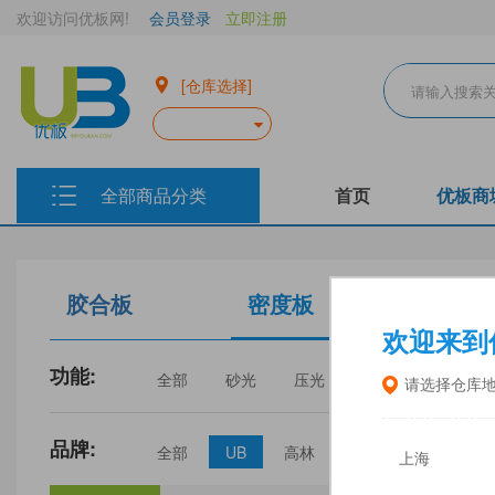
欢迎访问优板网!
会员登录
立即注册
[仓库选择]
全部商品分类
首页
优板商
胶合板
密度板
生态板
欢迎来到
功能:
全部
砂光
压光
家具
门板
请选择仓库
品牌:
全部
UB
高林
丰林
中福
上海
三威
建瓯福人