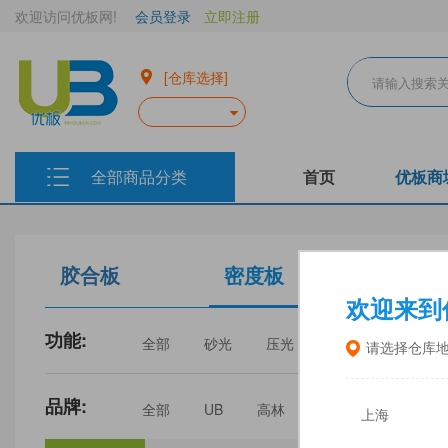
欢迎访问优板网!
会员登录
立即注册
[仓库选择]
全部商品分类
首页
优板商
胶合板
密度板
生态板
欢迎来到
功能:
全部
砂光
压光
家具
门板
请选择仓库
品牌:
全部
UB
高林
丰林
中福
上海
三威
建瓯福人