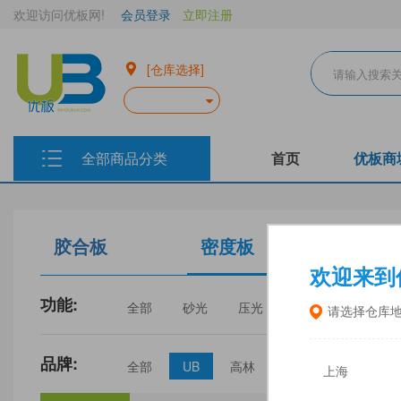
欢迎访问优板网!
会员登录
立即注册
[仓库选择]
全部商品分类
首页
优板商
胶合板
密度板
生态板
欢迎来到
功能:
全部
砂光
压光
家具
门板
请选择仓库
品牌:
全部
UB
高林
丰林
中福
上海
三威
建瓯福人