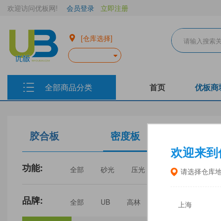
欢迎访问优板网!
会员登录
立即注册
[仓库选择]
全部商品分类
首页
优板商
胶合板
密度板
生态板
欢迎来到
功能:
全部
砂光
压光
家具
门板
请选择仓库
品牌:
全部
UB
高林
丰林
中福
上海
三威
建瓯福人