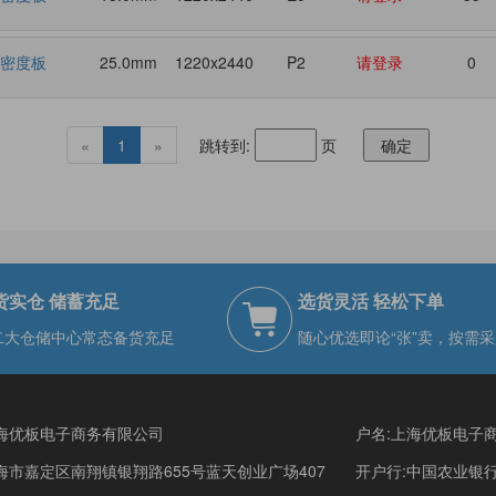
具密度板
25.0mm
1220x2440
P2
请登录
0
«
1
»
跳转到:
页
确定
货实仓 储蓄充足
选货灵活 轻松下单
二大仓储中心常态备货充足
随心优选即论“张”卖，按需采
海优板电子商务有限公司
户名:上海优板电子
海市嘉定区南翔镇银翔路655号蓝天创业广场407
开户行:中国农业银