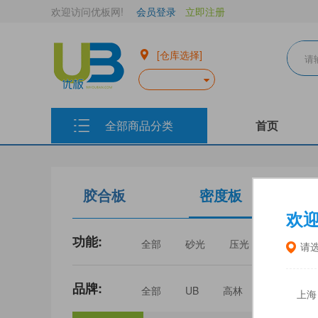
欢迎访问优板网!
会员登录
立即注册
[仓库选择]
全部商品分类
首页
胶合板
密度板
欢
功能:
全部
砂光
压光
家具
请
品牌:
全部
UB
高林
丰林
上海
三威
建瓯福人