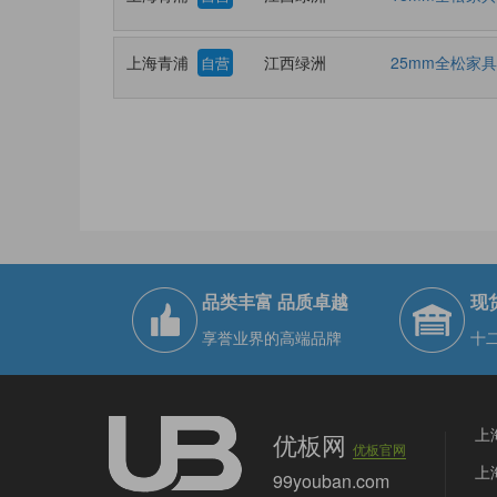
上海青浦
江西绿洲
25mm全松家
自营
品类丰富 品质卓越
现
享誉业界的高端品牌
十
上
优板网
优板官网
上
99youban.com