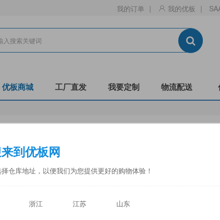
我的订单
|
我的优板
|
SA
优板商城
工厂直发
我要定制
物流配送
生态板
刨花板
迎来到优板网
门板
镂铣
非标
阻燃B1-C
防潮
全松
选择仓库地址，以便我们为您提供更好的购物体验！
中福
佳诺威
佳诺威薄板
永林蓝豹
力合
天目湖
浙江
江苏
山东