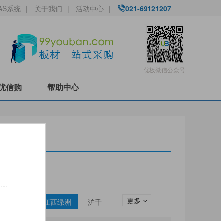
AS系统
|
关于我们
|
活动中心
|
021-69121207
优板微信公众号
优信购
帮助中心
更多
圣松山
江西绿洲
沪千