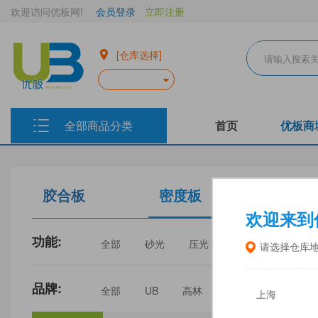
欢迎访问优板网!
会员登录
立即注册
[仓库选择]
全部商品分类
首页
优板商
胶合板
密度板
生态板
欢迎来到
功能:
全部
砂光
压光
家具
门板
请选择仓库
品牌:
全部
UB
高林
丰林
中福
上海
三威
建瓯福人