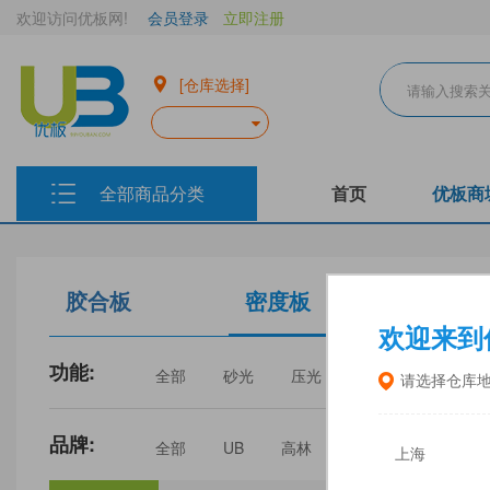
欢迎访问优板网!
会员登录
立即注册
[仓库选择]
全部商品分类
首页
优板商
胶合板
密度板
生态板
欢迎来到
功能:
全部
砂光
压光
家具
门板
请选择仓库
品牌:
全部
UB
高林
丰林
中福
上海
三威
建瓯福人