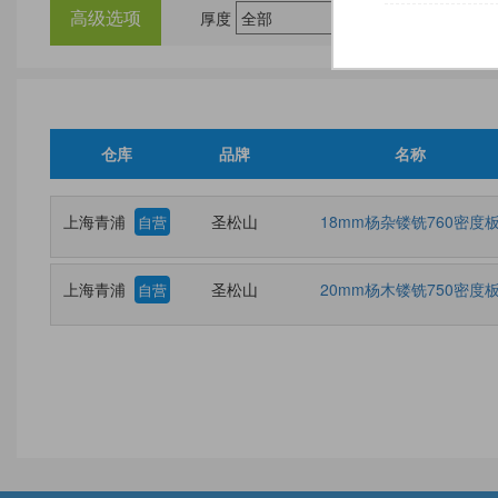
高级选项
厚度
尺
仓库
品牌
名称
上海青浦
圣松山
18mm杨杂镂铣760密度
自营
上海青浦
圣松山
20mm杨木镂铣750密度
自营