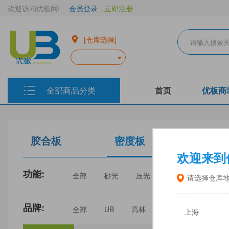
欢迎访问优板网!
会员登录
立即注册
[仓库选择]
全部商品分类
首页
优板商
胶合板
密度板
生态板
欢迎来到
功能:
全部
砂光
压光
家具
门板
请选择仓库
品牌:
全部
UB
高林
丰林
中福
上海
三威
建瓯福人