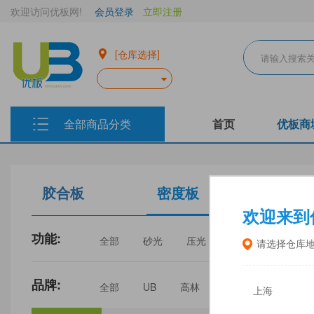
欢迎访问优板网!
会员登录
立即注册
[仓库选择]
全部商品分类
首页
优板商
胶合板
密度板
生态板
欢迎来到
功能:
全部
砂光
压光
家具
门板
请选择仓库
品牌:
全部
UB
高林
丰林
中福
上海
三威
建瓯福人