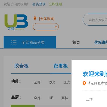
欢迎访问优板网!
会员登录
立即注册
[仓库选择]
全部商品分类
首页
优板商
胶合板
密度板
生态板
欢迎来到
功能:
全部
砂光
压光
家具
门板
请选择仓库
品牌:
全部
UB
高林
丰林
中福
上海
三威
建瓯福人