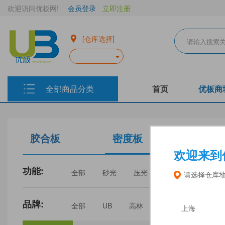
欢迎访问优板网!
会员登录
立即注册
[仓库选择]
全部商品分类
首页
优板商
胶合板
密度板
生态板
欢迎来到
功能:
全部
砂光
压光
家具
门板
请选择仓库
品牌:
全部
UB
高林
丰林
中福
上海
三威
建瓯福人