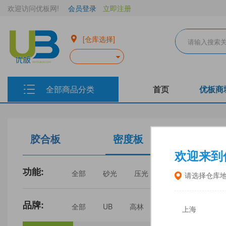
欢迎访问优板网!
会员登录
立即注册
[仓库选择]
全部商品分类
首页
优板商
胶合板
密度板
生态板
欢迎来到
功能:
全部
砂光
压光
家具
门板
请选择仓库
品牌:
全部
UB
高林
丰林
中福
上海
三威
建瓯福人