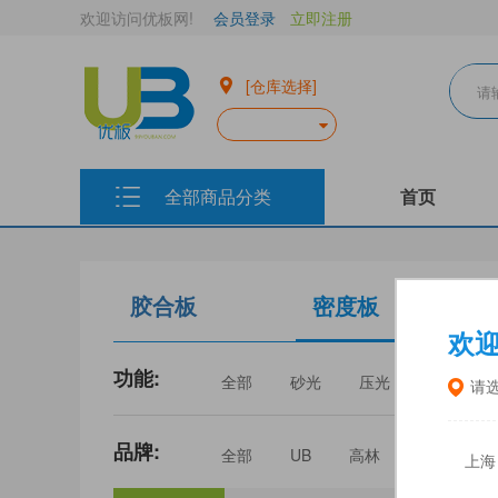
欢迎访问优板网!
会员登录
立即注册
[仓库选择]
全部商品分类
首页
胶合板
密度板
欢
功能:
全部
砂光
压光
家具
请
品牌:
全部
UB
高林
丰林
上海
三威
建瓯福人