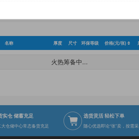
尺寸
环保等级
名称
厚度
尺寸
环保等级
价格(元/张)
火热筹备中...
货实仓 储蓄充足
选货灵活 轻松下单
二大仓储中心常态备货充足
随心优选即论“张”卖，按需采