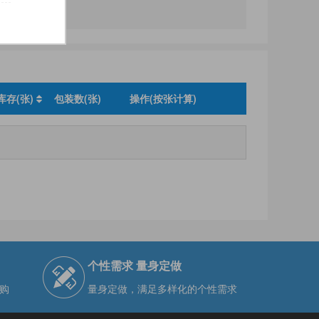
库存(张)
包装数(张)
操作(按张计算)
个性需求 量身定做
购
量身定做，满足多样化的个性需求