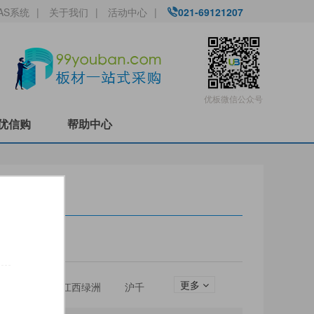
AS系统
|
关于我们
|
活动中心
|
021-69121207
优板微信公众号
优信购
帮助中心
更多
圣松山
江西绿洲
沪千