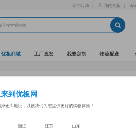
我的订单
|
我的优板
|
SA
优板商城
工厂直发
我要定制
物流配送
生态板
刨花板
迎来到优板网
门板
镂铣
非标
阻燃B1-C
防潮
全松
选择仓库地址，以便我们为您提供更好的购物体验！
中福
佳诺威
佳诺威薄板
永林蓝豹
力合
天目湖
浙江
江苏
山东