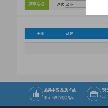
高级选项
厚度
仓库
品牌
品类丰富 品质卓越
现
享誉业界的高端品牌
十