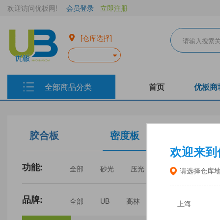
欢迎访问优板网!
会员登录
立即注册
[仓库选择]
全部商品分类
首页
优板商
胶合板
密度板
生态板
欢迎来到
功能:
全部
砂光
压光
家具
门板
请选择仓库
品牌:
全部
UB
高林
丰林
中福
上海
三威
建瓯福人