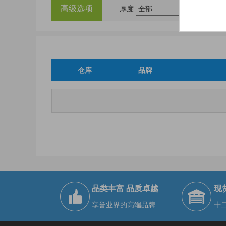
高级选项
厚度
仓库
品牌
品类丰富 品质卓越
现
享誉业界的高端品牌
十