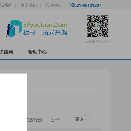
AS系统
|
关于我们
|
活动中心
|
021-69121207
优板微信公众号
优信购
帮助中心
更多
圣松山
江西绿洲
沪千