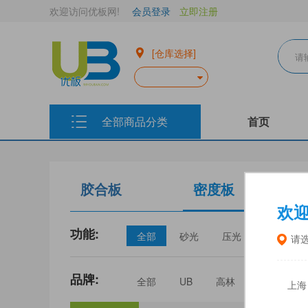
欢迎访问优板网!
会员登录
立即注册
[仓库选择]
全部商品分类
首页
胶合板
密度板
欢
功能:
全部
砂光
压光
家具
请
品牌:
全部
UB
高林
丰林
上海
三威
建瓯福人