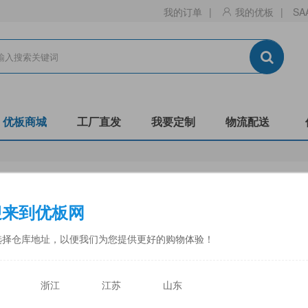
我的订单
|
我的优板
|
SA
优板商城
工厂直发
我要定制
物流配送
生态板
刨花板
迎来到优板网
门板
镂铣
非标
阻燃B1-C
防潮
全松
选择仓库地址，以便我们为您提供更好的购物体验！
中福
佳诺威
佳诺威薄板
永林蓝豹
力合
天目湖
浙江
江苏
山东