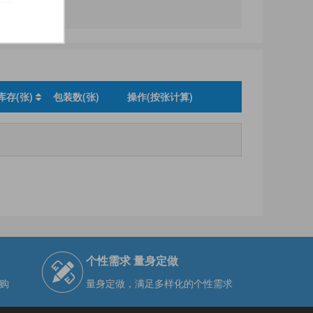
库存(张)
包装数(张)
操作(按张计算)
个性需求 量身定做
购
量身定做，满足多样化的个性需求