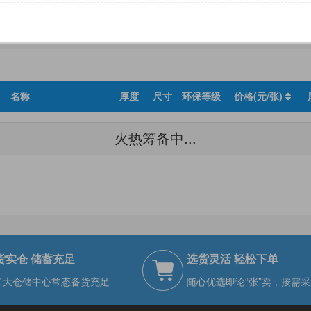
尺寸
环保等级
名称
厚度
尺寸
环保等级
价格(元/张)
火热筹备中...
货实仓 储蓄充足
选货灵活 轻松下单
二大仓储中心常态备货充足
随心优选即论“张”卖，按需采