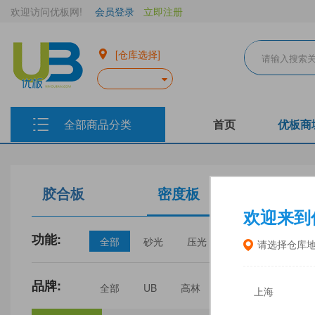
欢迎访问优板网!
会员登录
立即注册
[仓库选择]
全部商品分类
首页
优板商
胶合板
密度板
生态板
欢迎来到
功能:
全部
砂光
压光
家具
门板
请选择仓库
品牌:
全部
UB
高林
丰林
中福
上海
三威
建瓯福人