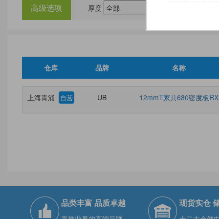
高级选项
厚度
尺
仓库
品牌
名称
上海青浦
UB
12mmT家具680密度板RX
自营
品类丰富 品质卓越
现货实仓 
享誉业界的高端品牌
十二大仓储