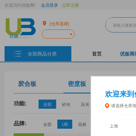
欢迎访问优板网!
会员登录
立即注册
[仓库选择]
全部商品分类
首页
优板商
胶合板
密度板
生态板
欢迎来到
功能:
全部
砂光
压光
家具
门板
请选择仓库
品牌:
全部
UB
高林
丰林
中福
上海
三威
建瓯福人