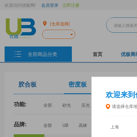
欢迎访问优板网!
会员登录
立即注册
[仓库选择]
全部商品分类
首页
优板商
胶合板
密度板
生态板
欢迎来到
功能:
全部
砂光
压光
家具
门板
请选择仓库
品牌:
全部
UB
高林
丰林
中福
上海
三威
建瓯福人