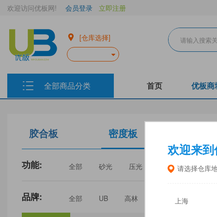
欢迎访问优板网!
会员登录
立即注册
[仓库选择]
全部商品分类
首页
优板商
胶合板
密度板
生态板
欢迎来到
功能:
全部
砂光
压光
家具
门板
请选择仓库
品牌:
全部
UB
高林
丰林
中福
上海
三威
建瓯福人