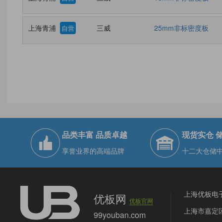
上海青浦
三威
25mm非标密度板
自营
品类丰富 品质卓越
现货实仓 
享誉业界的高端品牌
十二大仓储
上海优板电
优板网
优板官网
上海市嘉定区
99youban.com