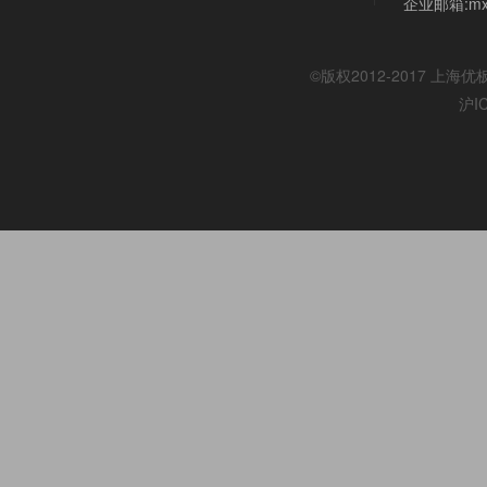
企业邮箱:mx@
©版权2012-2017
上海优
沪I