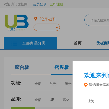
欢迎访问优板网!
会员登录
立即注册
[仓库选择]
全部商品分类
首页
优板商
胶合板
密度板
生态板
欢迎来到
功能:
全部
砂光
压光
家具
门板
请选择仓库
品牌:
全部
UB
高林
丰林
中福
上海
三威
建瓯福人