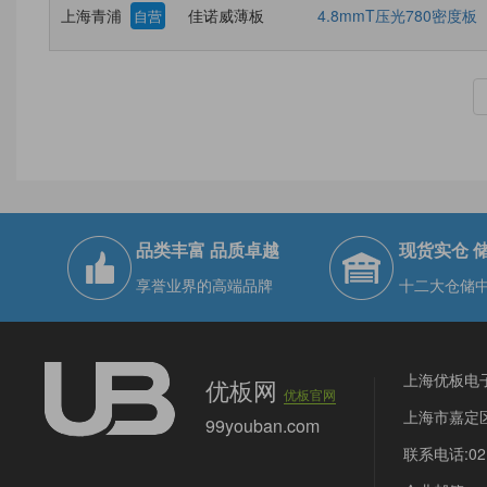
上海青浦
佳诺威薄板
4.8mmT压光780密度板
自营
品类丰富 品质卓越
现货实仓 
享誉业界的高端品牌
十二大仓储
上海优板电
优板网
优板官网
上海市嘉定区
99youban.com
联系电话:021