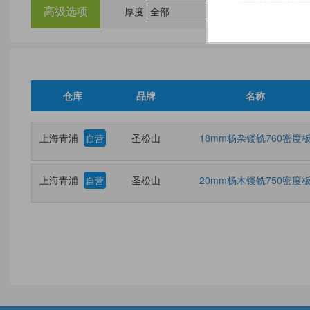
高级选项
厚度
尺
仓库
品牌
名称
上海青浦
圣松山
18mm杨杂镂铣760密度
自营
上海青浦
圣松山
20mm杨木镂铣750密度
自营