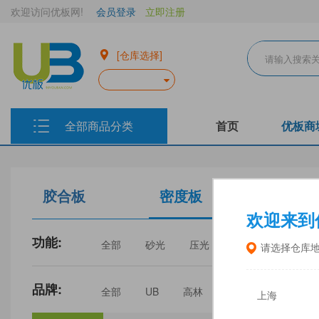
欢迎访问优板网!
会员登录
立即注册
[仓库选择]
全部商品分类
首页
优板商
胶合板
密度板
生态板
欢迎来到
功能:
全部
砂光
压光
家具
门板
请选择仓库
品牌:
全部
UB
高林
丰林
中福
上海
三威
建瓯福人