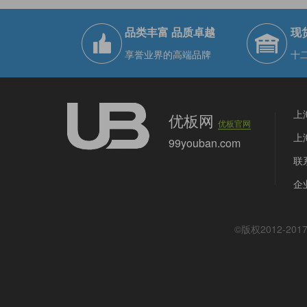
品类丰富 品质卓越
现
享誉业界的高端品牌
十
上
优板网
优板官网
上
99youban.com
联系
企业
©版权2012-201