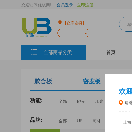
欢迎访问优板网!
会员登录
立即注册
[仓库选择]
全部商品分类
首页
胶合板
密度板
欢
功能:
全部
砂光
压光
家具
请
品牌:
全部
UB
高林
丰林
上海
三威
建瓯福人