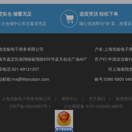
货实仓 储蓄充足
选货灵活 轻松下单
二大仓储中心常态备货充足
随心优选即论“张”卖，按需采
海优板电子商务有限公司
户名:上海优板电子
海市嘉定区南翔镇银翔路655号蓝天创业广场407
开户行:中国农业银
电话:021-69121207
司上海南翔
邮箱:mx@99youban.com
账号:0380 6800 040
7
上海优板电子商务有限公司
|
帮助中心
|
关于我们
|
新闻资
沪ICP备16024897号-1
沪公网安备 31011402001488号