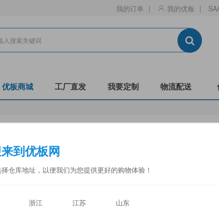
我的订单
|
我的优板
|
SA
优板商城
工厂直发
我要定制
物流配送
生态板
刨花板
迎来到优板网
门板
镂铣
非标
阻燃B1-C
防潮
全松
选择仓库地址，以便我们为您提供更好的购物体验！
中福
佳诺威
佳诺威薄板
永林蓝豹
力合
天目湖
浙江
江苏
山东