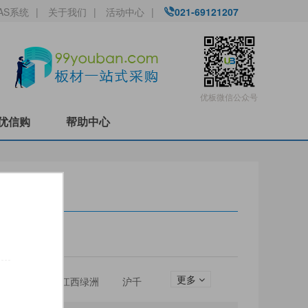
AS系统
|
关于我们
|
活动中心
|
021-69121207
优板微信公众号
优信购
帮助中心
更多
圣松山
江西绿洲
沪千