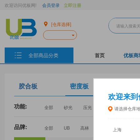
欢迎访问优板网!
会员登录
立即注册
[仓库选择]
全部商品分类
首页
优板商
胶合板
密度板
生态板
欢迎来到
功能:
全部
砂光
压光
家具
门板
请选择仓库
品牌:
全部
UB
高林
丰林
中福
上海
三威
建瓯福人