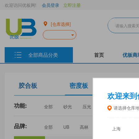
欢迎访问优板网!
会员登录
立即注册
[仓库选择]
全部商品分类
首页
优板商
胶合板
密度板
生态板
欢迎来到
功能:
全部
砂光
压光
家具
门板
请选择仓库
品牌:
全部
UB
高林
丰林
中福
上海
三威
建瓯福人